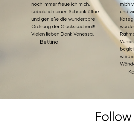
noch immer freue ich mich,
mich 
sobald ich einen Schrank öffne
und wi
und genieße die wunderbare
Kateg
Ordnung der Glückssachen!!!
wurden
Vielen lieben Dank Vanessa!
Rahme
Bettina
Vanes
beglei
wieder
Wände
Ka
Follow