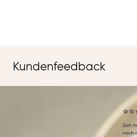
Kundenfeedback
⭐⭐
Sich m
nach 