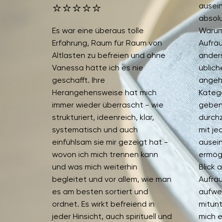
⭐⭐⭐⭐⭐
ausei
absol
Es war eine überaus tolle
Warum
Erfahrung, Raum für Raum von
Aufrä
Altlasten zu befreien und ohne
ander
Vanessa hätte ich es nie
üblic
geschafft. Ihre
angeht
Herangehensweise hat mich
Katego
immer wieder überrascht - wie
geben,
strukturiert, ideenreich, klar,
durch
systematisch und auch
mit j
einfühlsam sie mir gezeigt hat -
ausei
wovon ich mich trennen kann
ermög
und was mich weiterhin
Blick 
begleitet und vor allem, wie man
Aufrä
es am besten sortiert und
aufwe
ordnet. Es wirkt befreiend in
mitunt
jeder Hinsicht, auch spirituell und
mich e