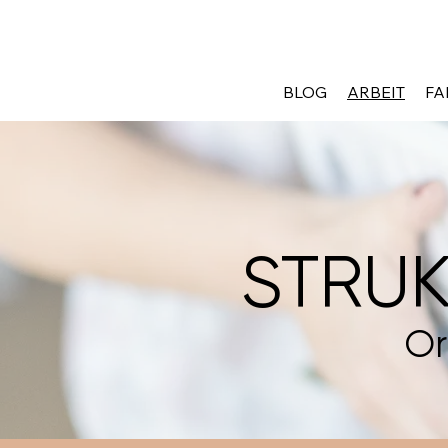
BLOG
ARBEIT
FA
STRUK
Or