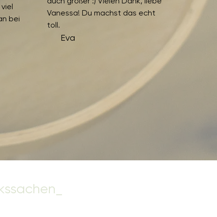
auch größer :) Vielen Dank, liebe
viel
Vanessa! Du machst das echt
an bei
toll.
Eva
kssachen_