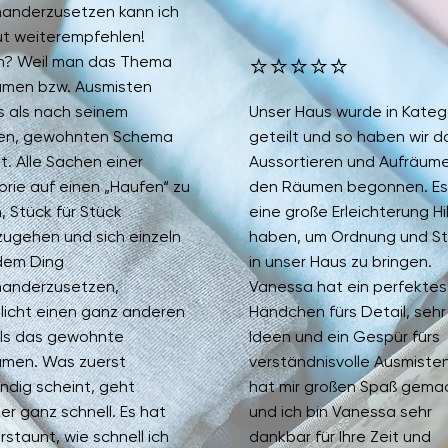
nanderzusetzen kann ich
ut weiterempfehlen!
⭐⭐⭐⭐⭐
? Weil man das Thema
umen bzw. Ausmisten
s als nach seinem
Unser Haus wurde in Kateg
hen, gewohnten Schema
geteilt und so haben wir d
. Alle Sachen einer
Aussortieren und Aufräume
rie auf einen „Haufen“ zu
den Räumen begonnen. Es
 Stück für Stück
eine große Erleichterung Hi
zugehen und sich einzeln
haben, um Ordnung und St
edem Ding
in unser Haus zu bringen.
nanderzusetzen,
Vanessa hat ein perfektes
licht einen ganz anderen
Händchen fürs Detail, sehr
als das gewohnte
Ideen und ein Gespür fürs
umen. Was zuerst
verständnisvolle Ausmisten
ndig scheint, geht
hat mir großen Spaß gema
er ganz schnell. Es hat
und ich bin Vanessa sehr
rstaunt, wie schnell ich
dankbar für Ihre Zeit und