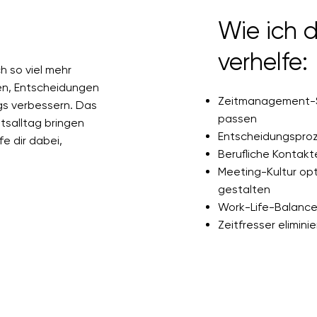
Wie ich d
verhelfe:
ch so viel mehr
len, Entscheidungen
Zeitmanagement-St
gs verbessern. Das
passen
itsalltag bringen
Entscheidungsproze
fe dir dabei,
Berufliche Kontakt
Meeting-Kultur op
gestalten
Work-Life-Balance
Zeitfresser elimini