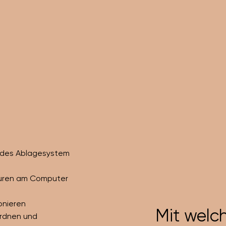
endes Ablagesystem
turen am Computer
ionieren
Mit welch
rdnen und