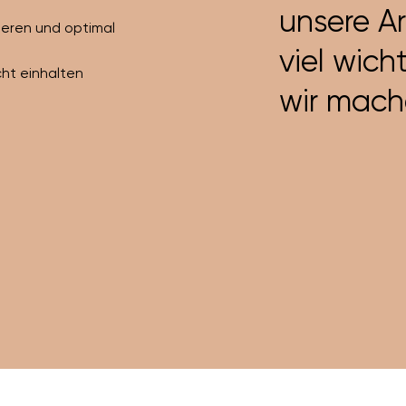
unsere Ar
ieren und optimal
viel wich
cht einhalten
wir mach