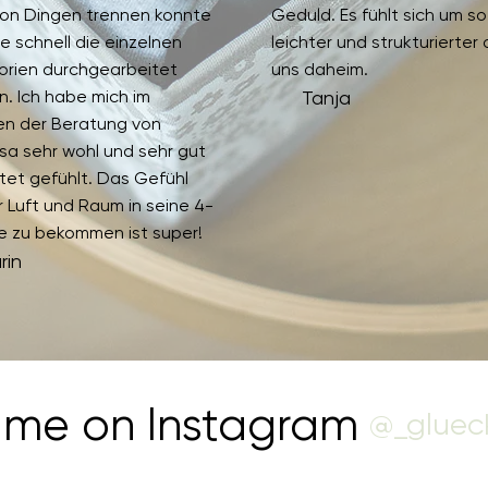
von Dingen trennen konnte
Geduld. Es fühlt sich um so 
e schnell die einzelnen
leichter und strukturierter 
orien durchgearbeitet
uns daheim.
. Ich habe mich im
Tanja
n der Beratung von
sa sehr wohl und sehr gut
tet gefühlt. Das Gefühl
 Luft und Raum in seine 4-
 zu bekommen ist super!
rin
 me on Instagram
@_gluec