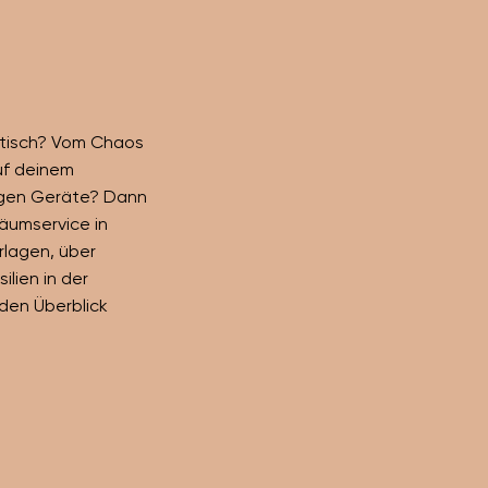
btisch? Vom Chaos
uf deinem
tigen Geräte? Dann
räumservice in
lagen, über
ilien in der
 den Überblick