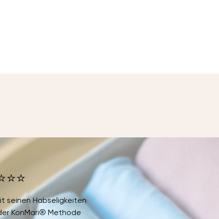
⭐⭐⭐
it seinen Habseligkeiten
der KonMari® Methode