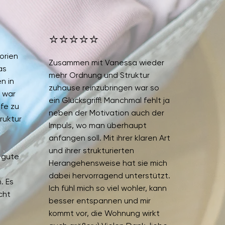
⭐⭐⭐⭐⭐
orien
Zusammen mit Vanessa wieder
as
mehr Ordnung und Struktur
n in
zuhause reinzubringen war so
 war
ein Glücksgriff! Manchmal fehlt ja
lfe zu
neben der Motivation auch der
ruktur
Impuls, wo man überhaupt
anfangen soll. Mit ihrer klaren Art
und ihrer strukturierten
 gute
Herangehensweise hat sie mich
dabei hervorragend unterstützt.
. Es
Ich fühl mich so viel wohler, kann
cht
besser entspannen und mir
kommt vor, die Wohnung wirkt